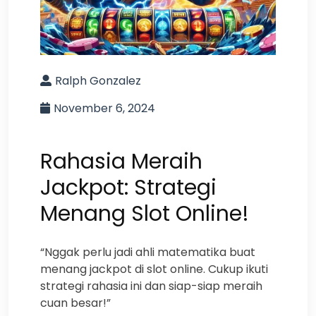
Ralph Gonzalez
November 6, 2024
Rahasia Meraih
Jackpot: Strategi
Menang Slot Online!
“Nggak perlu jadi ahli matematika buat
menang jackpot di slot online. Cukup ikuti
strategi rahasia ini dan siap-siap meraih
cuan besar!”