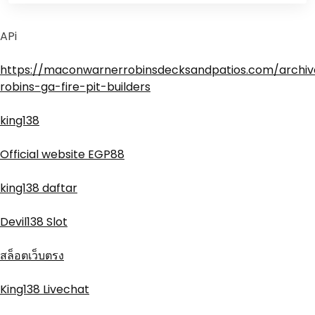
APi
https://maconwarnerrobinsdecksandpatios.com/archiv
robins-ga-fire-pit-builders
king138
Official website EGP88
king138 daftar
Devil138 Slot
สล็อตเว็บตรง
King138 Livechat