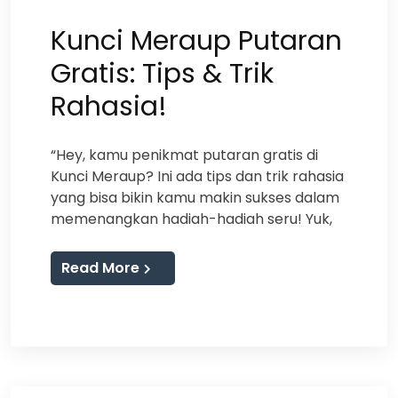
Kunci Meraup Putaran
Gratis: Tips & Trik
Rahasia!
“Hey, kamu penikmat putaran gratis di
Kunci Meraup? Ini ada tips dan trik rahasia
yang bisa bikin kamu makin sukses dalam
memenangkan hadiah-hadiah seru! Yuk,
Read More