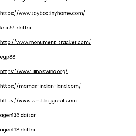
https://www.toyboxtinyhome.com/
koin69 daftar
http://www.monument-tracker.com/
egp88
https://www.illinoiswind.org/
https://mamas-indian-land.com/
https://www.weddinggreat.com
agen138 daftar
agen138 daftar