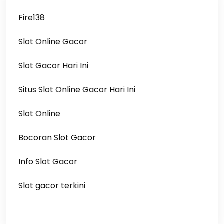
Fire138
Slot Online Gacor
Slot Gacor Hari Ini
Situs Slot Online Gacor Hari Ini
Slot Online
Bocoran Slot Gacor
Info Slot Gacor
Slot gacor terkini