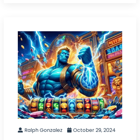
Ralph Gonzalez
October 29, 2024