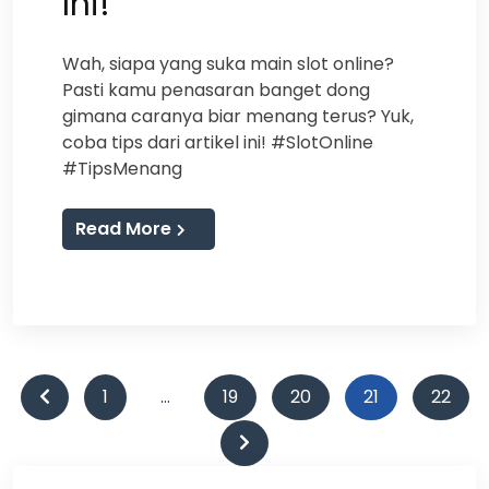
Ini!
Wah, siapa yang suka main slot online?
Pasti kamu penasaran banget dong
gimana caranya biar menang terus? Yuk,
coba tips dari artikel ini! #SlotOnline
#TipsMenang
Read More
Posts
1
…
19
20
21
22
pagination