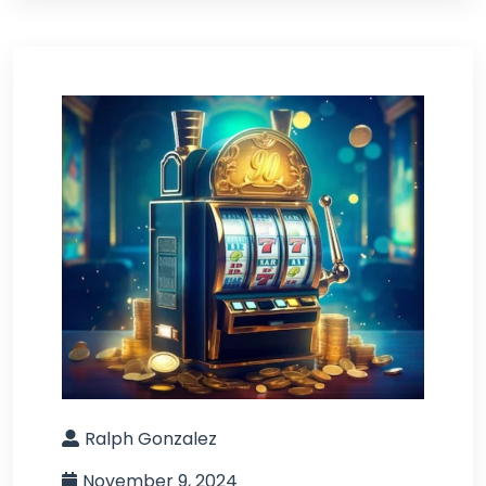
Ralph Gonzalez
November 9, 2024