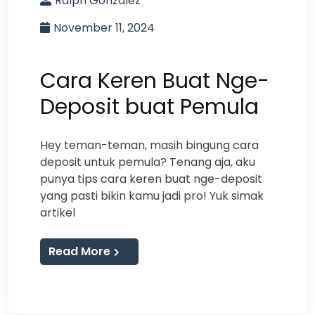
Ralph Gonzalez
November 11, 2024
Cara Keren Buat Nge-
Deposit buat Pemula
Hey teman-teman, masih bingung cara
deposit untuk pemula? Tenang aja, aku
punya tips cara keren buat nge-deposit
yang pasti bikin kamu jadi pro! Yuk simak
artikel
Read More