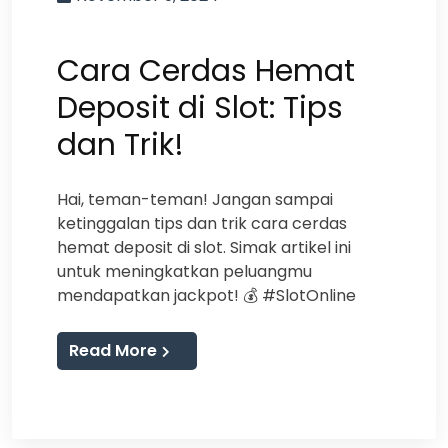
Cara Cerdas Hemat
Deposit di Slot: Tips
dan Trik!
Hai, teman-teman! Jangan sampai
ketinggalan tips dan trik cara cerdas
hemat deposit di slot. Simak artikel ini
untuk meningkatkan peluangmu
mendapatkan jackpot! 💰 #SlotOnline
Read More