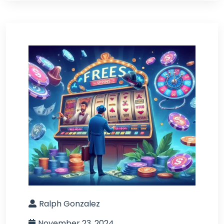
Ralph Gonzalez
November 23, 2024