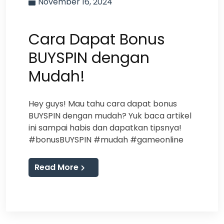
November 16, 2024
Cara Dapat Bonus
BUYSPIN dengan
Mudah!
Hey guys! Mau tahu cara dapat bonus
BUYSPIN dengan mudah? Yuk baca artikel
ini sampai habis dan dapatkan tipsnya!
#bonusBUYSPIN #mudah #gameonline
Read More