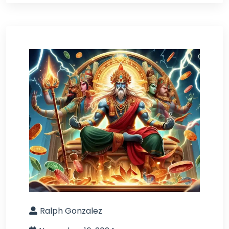
Ralph Gonzalez