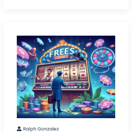
Ralph Gonzalez