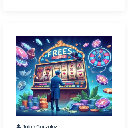
Ralph Gonzalez