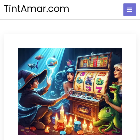
Skip
TintAmar.com
to
content