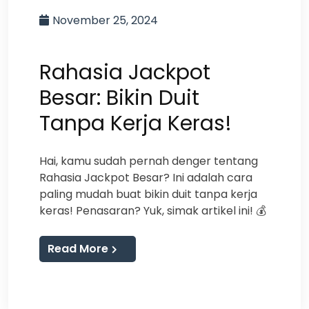
November 25, 2024
Rahasia Jackpot
Besar: Bikin Duit
Tanpa Kerja Keras!
Hai, kamu sudah pernah denger tentang
Rahasia Jackpot Besar? Ini adalah cara
paling mudah buat bikin duit tanpa kerja
keras! Penasaran? Yuk, simak artikel ini! 💰
Read More