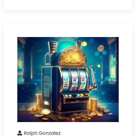
Ralph Gonzalez