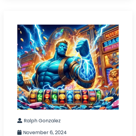
Ralph Gonzalez
November 6, 2024