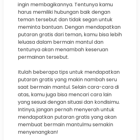
ingin membagikannya. Tentunya kamu
harus memiliki hubungan baik dengan
teman tersebut dan tidak segan untuk
meminta bantuan. Dengan mendapatkan
putaran gratis dari teman, kamu bisa lebih
leluasa dalam bermain mantul dan
tentunya akan menambah keseruan
permainan tersebut.
Itulah beberapa tips untuk mendapatkan
putaran gratis yang makin nambah seru
saat bermain mantul. Selain cara-cara di
atas, kamu juga bisa mencari cara lain
yang sesuai dengan situasi dan kondisimu.
Intinya, jangan pernah menyerah untuk
mendapatkan putaran gratis yang akan
membuat bermain mantulmu semakin
menyenangkan!