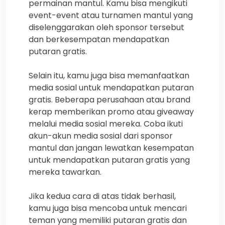
permainan mantul. Kamu bisa mengikuti
event-event atau turnamen mantul yang
diselenggarakan oleh sponsor tersebut
dan berkesempatan mendapatkan
putaran gratis.
Selain itu, kamu juga bisa memanfaatkan
media sosial untuk mendapatkan putaran
gratis. Beberapa perusahaan atau brand
kerap memberikan promo atau giveaway
melalui media sosial mereka. Coba ikuti
akun-akun media sosial dari sponsor
mantul dan jangan lewatkan kesempatan
untuk mendapatkan putaran gratis yang
mereka tawarkan.
Jika kedua cara di atas tidak berhasil,
kamu juga bisa mencoba untuk mencari
teman yang memiliki putaran gratis dan