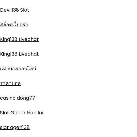
Devil138 Slot
สล็อตเว็บตรง
King138 Livechat
King138 Livechat
แทงบอลออนไลน์
ราคาบอล
casino dong77
Slot Gacor Hari Ini
slot agen138