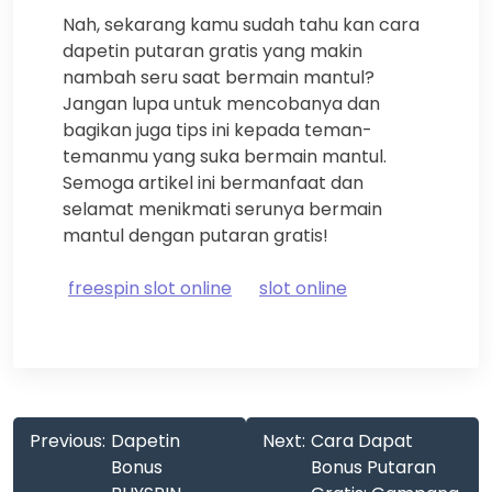
Nah, sekarang kamu sudah tahu kan cara
dapetin putaran gratis yang makin
nambah seru saat bermain mantul?
Jangan lupa untuk mencobanya dan
bagikan juga tips ini kepada teman-
temanmu yang suka bermain mantul.
Semoga artikel ini bermanfaat dan
selamat menikmati serunya bermain
mantul dengan putaran gratis!
freespin slot online
slot online
Post
Previous:
Dapetin
Next:
Cara Dapat
navigation
Bonus
Bonus Putaran