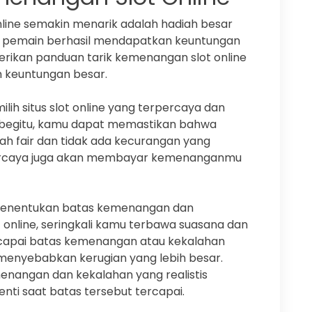
nline semakin menarik adalah hadiah besar
ua pemain berhasil mendapatkan keuntungan
berikan panduan tarik kemenangan slot online
 keuntungan besar.
ih situs slot online yang terpercaya dan
an begitu, kamu dapat memastikan bahwa
h fair dan tidak ada kecurangan yang
terpercaya juga akan membayar kemenanganmu
 menentukan batas kemenangan dan
 online, seringkali kamu terbawa suasana dan
capai batas kemenangan atau kekalahan
t menyebabkan kerugian yang lebih besar.
menangan dan kekalahan yang realistis
ti saat batas tersebut tercapai.