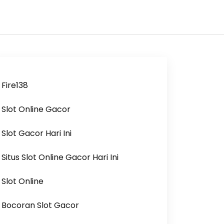
Fire138
Slot Online Gacor
Slot Gacor Hari Ini
Situs Slot Online Gacor Hari Ini
Slot Online
Bocoran Slot Gacor