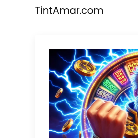
Skip
TintAmar.com
to
content