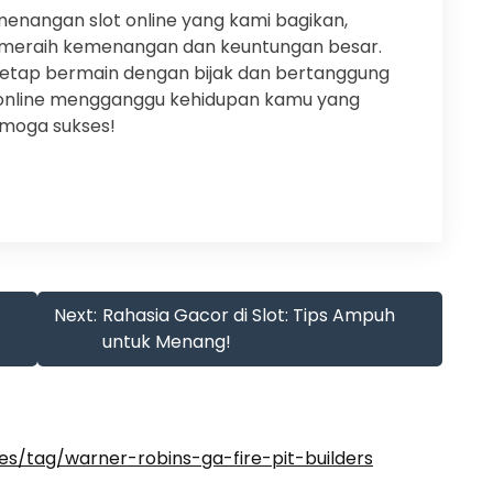
enangan slot online yang kami bagikan,
meraih kemenangan dan keuntungan besar.
tetap bermain dengan bijak dan bertanggung
 online mengganggu kehidupan kamu yang
emoga sukses!
Next:
Rahasia Gacor di Slot: Tips Ampuh
untuk Menang!
s/tag/warner-robins-ga-fire-pit-builders