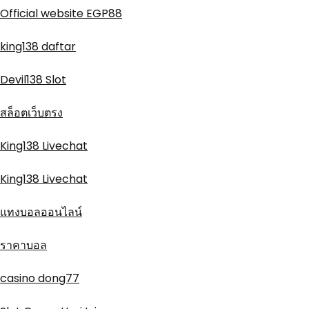
Official website EGP88
king138 daftar
Devil138 Slot
สล็อตเว็บตรง
King138 Livechat
King138 Livechat
แทงบอลออนไลน์
ราคาบอล
casino dong77