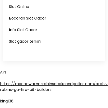
Slot Online
Bocoran Slot Gacor
Info Slot Gacor
Slot gacor terkini
APi
https://maconwarnerrobinsdecksandpatios.com/archiv
robins-ga-fire-pit-builders
king138