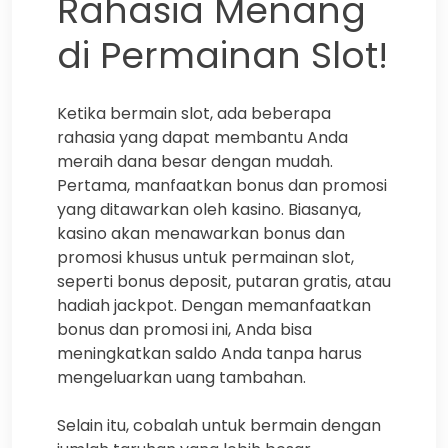
Rahasia Menang
di Permainan Slot!
Ketika bermain slot, ada beberapa
rahasia yang dapat membantu Anda
meraih dana besar dengan mudah.
Pertama, manfaatkan bonus dan promosi
yang ditawarkan oleh kasino. Biasanya,
kasino akan menawarkan bonus dan
promosi khusus untuk permainan slot,
seperti bonus deposit, putaran gratis, atau
hadiah jackpot. Dengan memanfaatkan
bonus dan promosi ini, Anda bisa
meningkatkan saldo Anda tanpa harus
mengeluarkan uang tambahan.
Selain itu, cobalah untuk bermain dengan