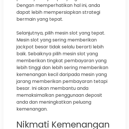
Dengan memperhatikan hal ini, anda
dapat lebih mempersiapkan strategi
bermain yang tepat.
Selanjutnya, pilih mesin slot yang tepat.
Mesin slot yang sering memberikan
jackpot besar tidak selalu berarti lebih
baik. Sebaiknya pilih mesin slot yang
memberikan tingkat pembayaran yang
lebih tinggi dan lebih sering memberikan
kemenangan kecil daripada mesin yang
jarang memberikan pembayaran tetapi
besar. Ini akan membantu anda
memaksimalkan penggunaan deposit
anda dan meningkatkan peluang
kemenangan.
Nikmati Kemenangan