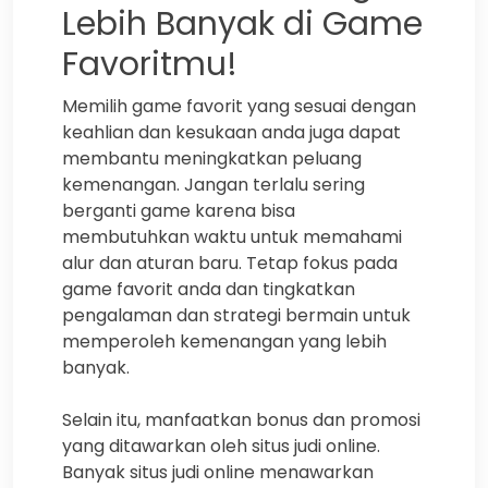
Lebih Banyak di Game
Favoritmu!
Memilih game favorit yang sesuai dengan
keahlian dan kesukaan anda juga dapat
membantu meningkatkan peluang
kemenangan. Jangan terlalu sering
berganti game karena bisa
membutuhkan waktu untuk memahami
alur dan aturan baru. Tetap fokus pada
game favorit anda dan tingkatkan
pengalaman dan strategi bermain untuk
memperoleh kemenangan yang lebih
banyak.
Selain itu, manfaatkan bonus dan promosi
yang ditawarkan oleh situs judi online.
Banyak situs judi online menawarkan