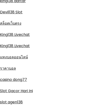
king138 daftar
Devil138 Slot
สล็อตเว็บตรง
King138 Livechat
King138 Livechat
แทงบอลออนไลน์
ราคาบอล
casino dong77
Slot Gacor Hari Ini
slot agen138