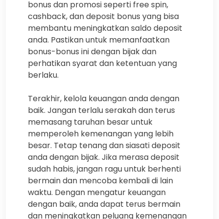
bonus dan promosi seperti free spin,
cashback, dan deposit bonus yang bisa
membantu meningkatkan saldo deposit
anda. Pastikan untuk memanfaatkan
bonus-bonus ini dengan bijak dan
perhatikan syarat dan ketentuan yang
berlaku.
Terakhir, kelola keuangan anda dengan
baik. Jangan terlalu serakah dan terus
memasang taruhan besar untuk
memperoleh kemenangan yang lebih
besar. Tetap tenang dan siasati deposit
anda dengan bijak. Jika merasa deposit
sudah habis, jangan ragu untuk berhenti
bermain dan mencoba kembali di lain
waktu. Dengan mengatur keuangan
dengan baik, anda dapat terus bermain
dan meningkatkan peluang kemenangan