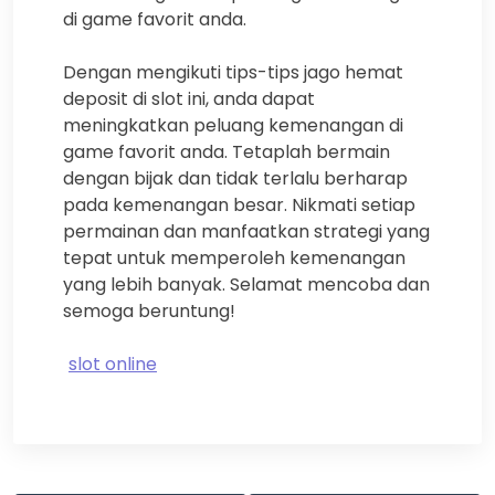
di game favorit anda.
Dengan mengikuti tips-tips jago hemat
deposit di slot ini, anda dapat
meningkatkan peluang kemenangan di
game favorit anda. Tetaplah bermain
dengan bijak dan tidak terlalu berharap
pada kemenangan besar. Nikmati setiap
permainan dan manfaatkan strategi yang
tepat untuk memperoleh kemenangan
yang lebih banyak. Selamat mencoba dan
semoga beruntung!
slot online