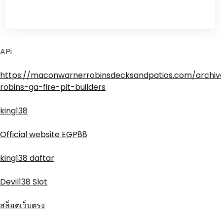
APi
https://maconwarnerrobinsdecksandpatios.com/archiv
robins-ga-fire-pit-builders
king138
Official website EGP88
king138 daftar
Devil138 Slot
สล็อตเว็บตรง