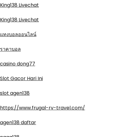
King138 Livechat
King138 Livechat
แทงบอลออนไลน์
ราคาบอล
casino dong77
Slot Gacor Hari Ini
slot agen138
https://www.frugal-rv-travel.com/
agen138 daftar